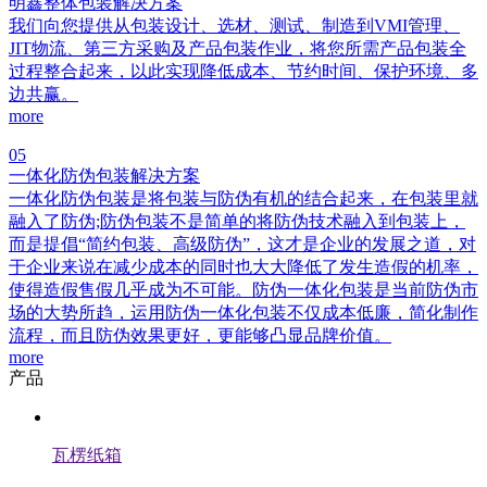
明鑫整体包装解决方案
我们向您提供从包装设计、选材、测试、制造到VMI管理、
JIT物流、第三方采购及产品包装作业，将您所需产品包装全
过程整合起来，以此实现降低成本、节约时间、保护环境、多
边共赢。
more
05
一体化防伪包装解决方案
一体化防伪包装是将包装与防伪有机的结合起来，在包装里就
融入了防伪;防伪包装不是简单的将防伪技术融入到包装上，
而是提倡“简约包装、高级防伪”，这才是企业的发展之道，对
于企业来说在减少成本的同时也大大降低了发生造假的机率，
使得造假售假几乎成为不可能。防伪一体化包装是当前防伪市
场的大势所趋，运用防伪一体化包装不仅成本低廉，简化制作
流程，而且防伪效果更好，更能够凸显品牌价值。
more
产品
瓦楞纸箱