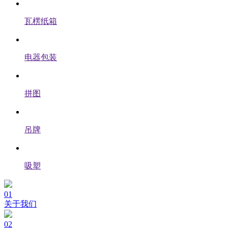
瓦楞纸箱
电器包装
拼图
吊牌
吸塑
01
关于我们
02