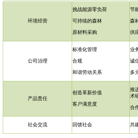
挑战能源零负荷
节
环境经营
可持续的森林
森
原材料采购
供
标准化管理
业
公司治理
合规
诚
和谐劳动关系
多
推
创造革新价值
术
产品责任
客户满意度
合
社会交流
回馈社会
共